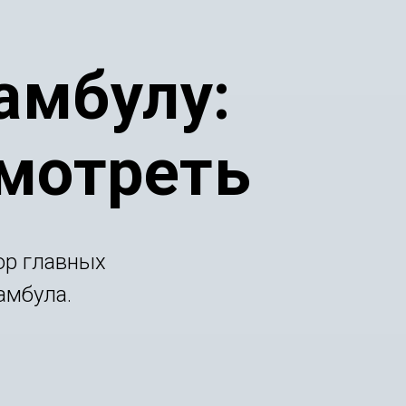
амбулу:
смотреть
ор главных
амбула.