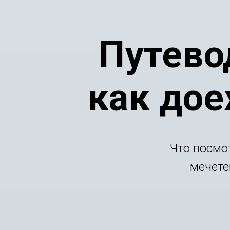
Путево
как дое
Что посмо
мечете